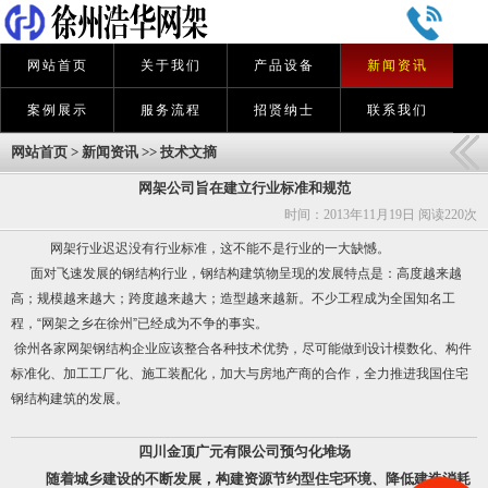
网站首页
关于我们
产品设备
新闻资讯
案例展示
服务流程
招贤纳士
联系我们
网站首页
>
新闻资讯
>>
技术文摘
网架公司旨在建立行业标准和规范
时间：2013年11月19日 阅读
220次
网架
行业迟迟没有行业标准，这不能不是行业的一大缺憾。
面对飞速发展的钢结构行业，钢结构建筑物呈现的发展特点是：高度越来越
高；规模越来越大；跨度越来越大；造型越来越新。不少工程成为全国知名工
程，“网架之乡在徐州”已经成为不争的事实。
徐州各家网架钢结构企业应该整合各种技术优势，尽可能做到设计模数化、构件
标准化、加工工厂化、施工装配化，加大与房地产商的合作，全力推进我国住宅
钢结构建筑的发展。
四川金顶广元有限公司预匀化堆场
随着城乡建设的不断发展，构建资源节约型住宅环境、降低建造消耗