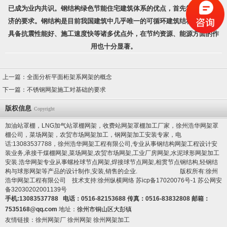
已成为业内共识。钢结构绿色节能住宅建筑体系的优点，首先符合循环经
济的要求。钢结构是目前我国建筑中几乎唯一的可循环建筑结构体系，除
具备抗震性能好、施工速度快等诸多优点外，在节约资源、能源方面的作
用也十分显著。
上一篇：
全面分析平面桁架系网架的概念
下一篇：
不锈钢网架施工对基础的要求
版权信息
Copyright
加油站罩棚，LNG加气站罩棚网架，收费站网架罩棚加工厂家，徐州浩华网架罩
棚公司，菜场网架，农贸市场网架加工，钢网架加工安装专家，电
话:13083537788，徐州浩华网架工程有限公司,专业从事钢结构网架工程设计安
装业务,承接干煤棚网架,菜场网架,农贸市场网架,工业厂房网架,水泥球形网架加工
安装.浩华网架专业从事螺栓球节点网架,焊接球节点网架,相贯节点钢结构,轻钢结
构与球形网架等产品的设计制作,安装,销售的企业. 版权所有:徐州
浩华网架工程有限公司 技术支持:徐州纵横网络
苏icp备17020076号-1
苏公网安
备32030202001139号
手机:13083537788 电话：0516-82153688 传真：0516-83832808 邮箱：
7535168@qq.com
地址：
徐州市铜山区大彭镇
友情链接：
徐州网架厂
徐州网架
徐州网架加工