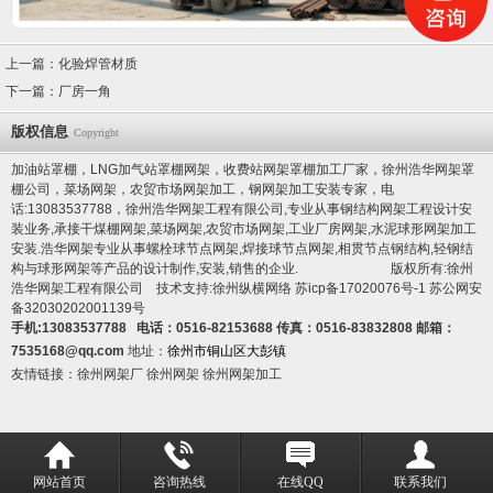
上一篇：
化验焊管材质
下一篇：
厂房一角
版权信息
Copyright
加油站罩棚，LNG加气站罩棚网架，收费站网架罩棚加工厂家，徐州浩华网架罩
棚公司，菜场网架，农贸市场网架加工，钢网架加工安装专家，电
话:13083537788，徐州浩华网架工程有限公司,专业从事钢结构网架工程设计安
装业务,承接干煤棚网架,菜场网架,农贸市场网架,工业厂房网架,水泥球形网架加工
安装.浩华网架专业从事螺栓球节点网架,焊接球节点网架,相贯节点钢结构,轻钢结
构与球形网架等产品的设计制作,安装,销售的企业. 版权所有:徐州
浩华网架工程有限公司 技术支持:徐州纵横网络
苏icp备17020076号-1
苏公网安
备32030202001139号
手机:13083537788 电话：0516-82153688 传真：0516-83832808 邮箱：
7535168@qq.com
地址：
徐州市铜山区大彭镇
友情链接：
徐州网架厂
徐州网架
徐州网架加工
网站首页
咨询热线
在线QQ
联系我们