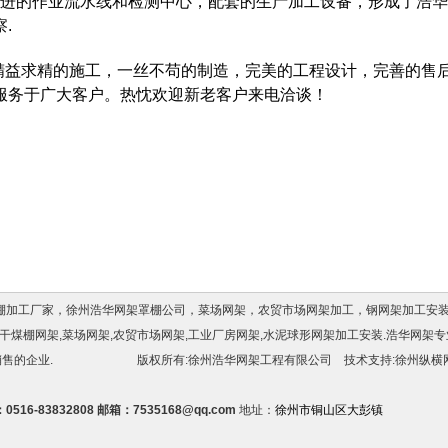
进的作业流水线和检测中心，配套的生产加工设备，形成了浩华
.
精益求精的施工，一丝不苟的制造，完美的工程设计，完善的售
服务于广大客户。热忱欢迎新老客户来电洽谈！
加工厂家，徐州浩华网架罩棚公司，菜场网架，农贸市场网架加工，钢网架加工安装专家，
干煤棚网架,菜场网架,农贸市场网架,工业厂房网架,水泥球形网架加工安装.浩华网架
安装,销售的企业. 版权所有:徐州浩华网架工程有限公司 技术支持:徐州纵横
0516-83832808 邮箱：7535168@qq.com
地址：
徐州市铜山区大彭镇