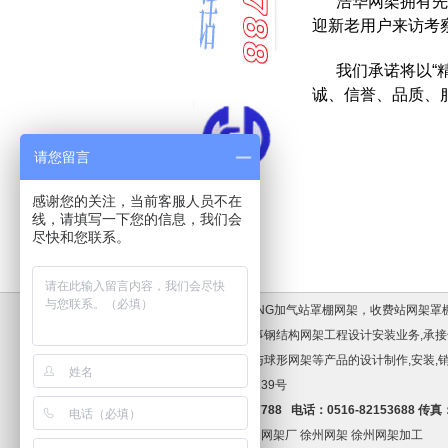
浩华网架拥有先
迎新老用户来访考察
我们承诺将以“
诚、信誉、品质、
请您留言
感谢您的关注，当前客服人员不在
线，请填写一下您的信息，我们会
尽快和您联系。
加油站罩棚，LNG加气站罩棚网架，收费站网架罩棚
限公司,专业从事钢结构网架工程设计安装业务,承接
结构,轻钢结构与球形网架等产品的设计制作,
32030202001139号
手机:13083537788 电话：0516-82153688 传真：
友情链接：
徐州网架厂
徐州网架
徐州网架加工