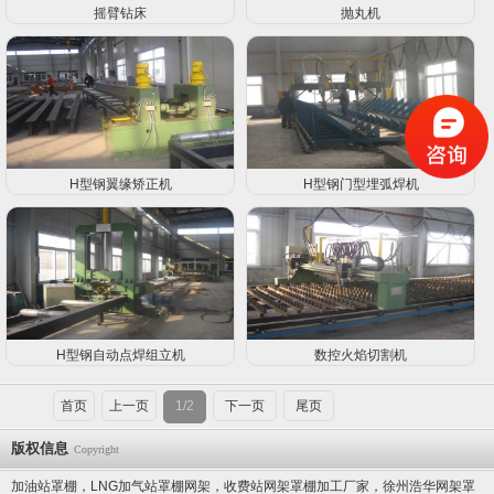
摇臂钻床
抛丸机
H型钢翼缘矫正机
H型钢门型埋弧焊机
H型钢自动点焊组立机
数控火焰切割机
首页
上一页
1/2
下一页
尾页
版权信息
Copyright
加油站罩棚，LNG加气站罩棚网架，收费站网架罩棚加工厂家，徐州浩华网架罩