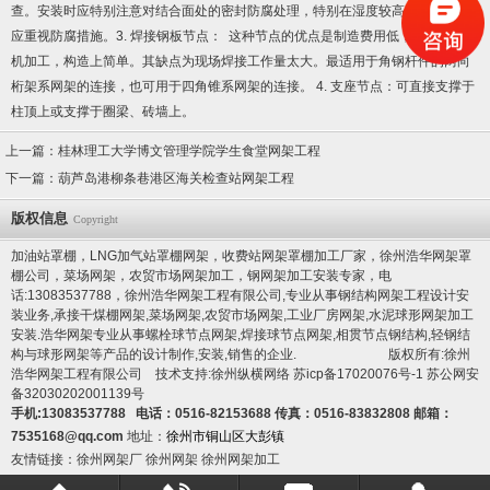
查。安装时应特别注意对结合面处的密封防腐处理，特别在湿度较高的南方地区
应重视防腐措施。3. 焊接钢板节点： 这种节点的优点是制造费用低，不需要大量
机加工，构造上简单。其缺点为现场焊接工作量太大。最适用于角钢杆件的两向
桁架系网架的连接，也可用于四角锥系网架的连接。 4. 支座节点：可直接支撑于
柱顶上或支撑于圈梁、砖墙上。
上一篇：
桂林理工大学博文管理学院学生食堂网架工程
下一篇：
葫芦岛港柳条巷港区海关检查站网架工程
版权信息
Copyright
加油站罩棚，LNG加气站罩棚网架，收费站网架罩棚加工厂家，徐州浩华网架罩
棚公司，菜场网架，农贸市场网架加工，钢网架加工安装专家，电
话:13083537788，徐州浩华网架工程有限公司,专业从事钢结构网架工程设计安
装业务,承接干煤棚网架,菜场网架,农贸市场网架,工业厂房网架,水泥球形网架加工
安装.浩华网架专业从事螺栓球节点网架,焊接球节点网架,相贯节点钢结构,轻钢结
构与球形网架等产品的设计制作,安装,销售的企业. 版权所有:徐州
浩华网架工程有限公司 技术支持:徐州纵横网络
苏icp备17020076号-1
苏公网安
备32030202001139号
手机:13083537788 电话：0516-82153688 传真：0516-83832808 邮箱：
7535168@qq.com
地址：
徐州市铜山区大彭镇
友情链接：
徐州网架厂
徐州网架
徐州网架加工