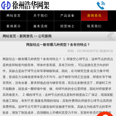
网站首页
关于我们
产品设备
新闻资讯
案例展示
服务流程
招贤纳士
联系我们
网站首页
>
新闻资讯
>>
公司新闻
网架结点一般有哪几种类型？各有何特点？
时间：2015年06月07日 阅读
605次
网架结点一般有哪几种类型？各有何特点？ 1. 焊接空心球节点：这种节点的优点
是构造和制造均较简单、球体外形美观、具有万向性， 可以连接任意方向的杆
件。其缺点是由于球节点有等厚钢板制成，因此，在与钢管交接 处应力集中明
显，形成应力尖峰值使球体受力不均匀，由于钢管与球正交连接，焊缝长等于钢
管周长，没有余量，要求焊缝必须与钢管等强，而且在多数情况下，焊接时工件
不能翻身，就造成一圈焊缝中俯、侧、仰焊均有的全位置焊接，因此对焊接要求
高而难度大。 2. 螺栓球节点：这种节点的优点是制作精度由工厂保证，现场装配
快捷工期短，有利于房 屋建造周期的缩短；其制作费用比焊接空心球节点高而拼
装费用低。这种节点可用于以建造临时设施便于拆装。其缺点为组成节点的零件
较多，增加了制造成本，高强螺栓上开槽对其受力不利，安装时有否拧紧不易检